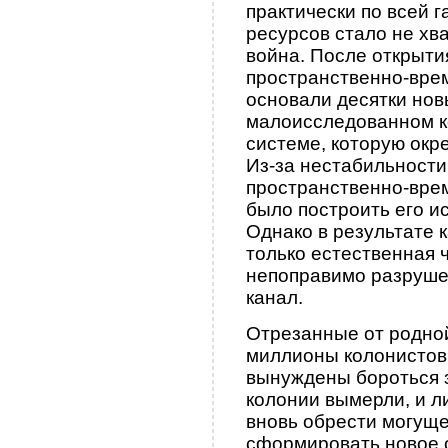
практически по всей 
ресурсов стало не хва
война. После открыти
пространственно-вре
основали десятки нов
малоисследованном к
системе, которую ок
Из-за нестабильности
пространственно-вре
было построить его и
Однако в результате 
только естественная 
непоправимо разруше
канал.
Отрезанные от родной
миллионы колонистов
вынуждены бороться 
колонии вымерли, и л
вновь обрести могуще
сформировать новое 