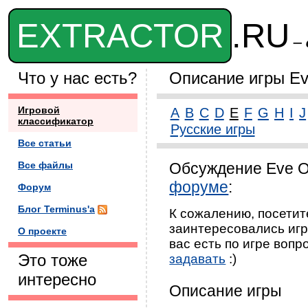
EXTRACTOR
.RU
– 
Что у нас есть?
Описание игры Eve
Игровой
A
B
C
D
E
F
G
H
I
J
классификатор
Русские игры
Все статьи
Все файлы
Обсуждение Eve O
форуме
:
Форум
Блог Terminus'а
К сожалению, посетит
заинтересовались игро
О проекте
вас есть по игре вопр
Это тоже
задавать
:)
интересно
Описание игры