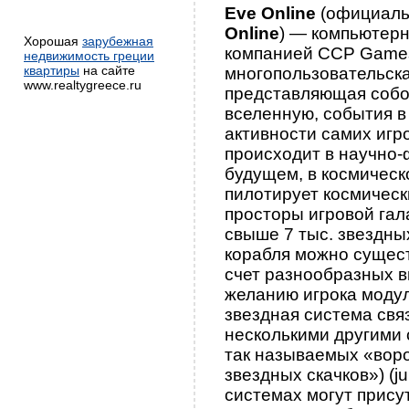
Eve Online
(официаль
Online
) — компьютерн
Хорошая
зарубежная
компанией CCP Game
недвижимость греции
квартиры
на сайте
многопользовательска
www.realtygreece.ru
представляющая собо
вселенную, события в
активности самих игр
происходит в научно
будущем, в космическ
пилотирует космическ
просторы игровой га
свыше 7 тыс. звездны
корабля можно сущес
счет разнообразных 
желанию игрока модул
звездная система свя
несколькими другими
так называемых «воро
звездных скачков») (j
системах могут прису