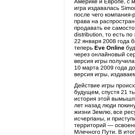
Америке и Европе, с м
игра издавалась Simon 
после чего компания-
права на распростран
продавать ее самостоя
distribution, то есть 
22 января 2008 года 
теперь
Eve Online
буд
через онлайновый се
версия игры получила
10 марта 2009 года д
версия игры, издаваем
Действие игры проис
будущем, спустя 21 тыс
история этой вымышл
лет назад люди покин
жизни Землю, все рес
исчерпаны, и приступ
территорий — освоен
Млечного Пути. В ито