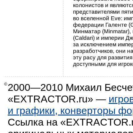
колонистов и являютс
представителями пяти
во вселенной Eve: им
федерации Галенте (Ga
Минматар (Minmatar),
(Caldari) и империи Дж
за исключением импе
разработчиков, они н
эту расу для развития
доступными для игрок
©
2000—2010
Михаил Бесче
«EXTRACTOR.ru» —
игро
и графики, конверторы ф
Ссылка на «EXTRACTOR.r