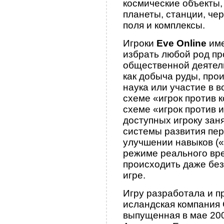
космические объекты,
планеты, станции, че
поля и комплексы.
Игроки
Eve Online
име
избрать любой род п
общественной деятель
как добыча руды, прои
наука или участие в в
схеме «игрок против к
схеме «игрок против и
доступных игроку зан
системы развития пе
улучшении навыков («
режиме реального вр
происходить даже без
игре.
Игру разработала и п
исландская компания
выпущенная в мае 20