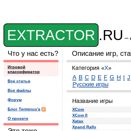
EXTRACTOR
.RU
– 
Что у нас есть?
Описание игр, ст
Игровой
Категория «
X
»
классификатор
A
B
C
D
E
F
G
H
I
J
Все статьи
Русские игры
Все файлы
Форум
Название игры
Блог Terminus'а
XCom
XCom II
О проекте
Xatax
Xpand Rally
Это тоже