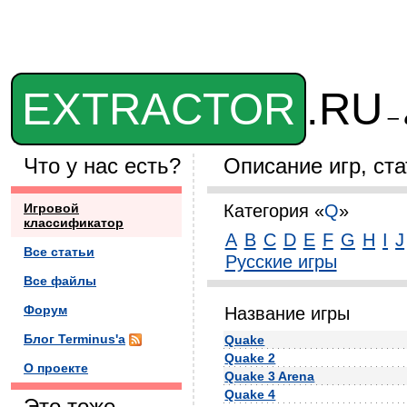
EXTRACTOR
.RU
– 
Что у нас есть?
Описание игр, ст
Игровой
Категория «
Q
»
классификатор
A
B
C
D
E
F
G
H
I
J
Все статьи
Русские игры
Все файлы
Форум
Название игры
Блог Terminus'а
Quake
Quake 2
О проекте
Quake 3 Arena
Quake 4
Это тоже