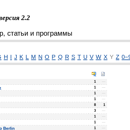
версия 2.2
р, статьи и программы
G
H
I
J
K
L
M
N
O
P
Q
R
S
T
U
V
W
X
Y
Z
0−
1
—
e
1
—
1
—
1
—
8
1
3
—
1
—
1
—
o Berlin
1
—