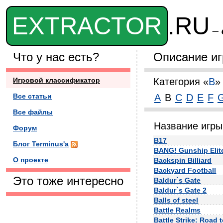
EXTRACTOR
.RU
– 
Что у нас есть?
Описание иг
Игровой классификатор
Категория «
B
»
Все статьи
A
B
C
D
E
F
Все файлы
Название игры
Форум
B17
Блог Terminus'а
BANG! Gunship Elit
О проекте
Backspin Billiard
Backyard Football
Это тоже интересно
Baldur`s Gate
Baldur`s Gate 2
Balls of steel
Battle Realms
Battle Strike: Road t