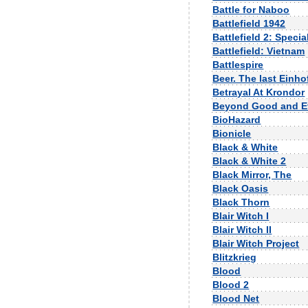
Battle for Naboo
Battlefield 1942
Battlefield 2: Speci
Battlefield: Vietnam
Battlespire
Beer. The last Einho
Betrayal At Krondor
Beyond Good and Ev
BioHazard
Bionicle
Black & White
Black & White 2
Black Mirror, The
Black Oasis
Black Thorn
Blair Witch I
Blair Witch II
Blair Witch Project
Blitzkrieg
Blood
Blood 2
Blood Net