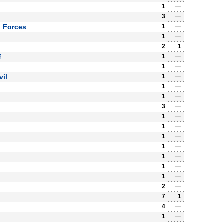
1
—
3
—
al Forces
1
—
1
—
2
1
f
1
—
1
—
il
1
—
1
—
1
—
3
—
1
—
1
—
1
—
1
—
1
—
1
—
1
—
2
—
7
1
4
—
1
—