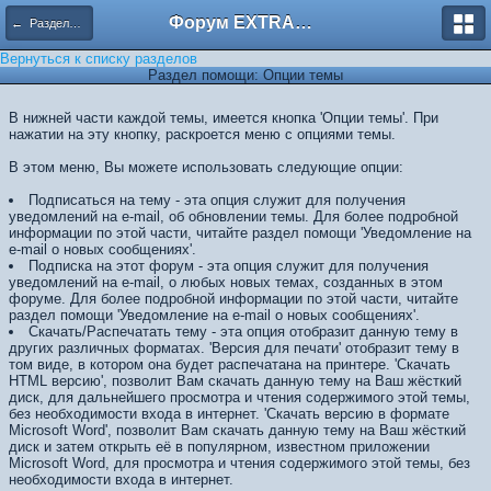
Форум EXTRACTOR.ru
← Разделы помощи
Вернуться к списку разделов
Раздел помощи: Опции темы
В нижней части каждой темы, имеется кнопка 'Опции темы'. При
нажатии на эту кнопку, раскроется меню с опциями темы.
В этом меню, Вы можете использовать следующие опции:
Подписаться на тему - эта опция служит для получения
уведомлений на e-mail, об обновлении темы. Для более подробной
информации по этой части, читайте раздел помощи 'Уведомление на
e-mail о новых сообщениях'.
Подписка на этот форум - эта опция служит для получения
уведомлений на e-mail, о любых новых темах, созданных в этом
форуме. Для более подробной информации по этой части, читайте
раздел помощи 'Уведомление на e-mail о новых сообщениях'.
Скачать/Распечатать тему - эта опция отобразит данную тему в
других различных форматах. 'Версия для печати' отобразит тему в
том виде, в котором она будет распечатана на принтере. 'Скачать
HTML версию', позволит Вам скачать данную тему на Ваш жёсткий
диск, для дальнейшего просмотра и чтения содержимого этой темы,
без необходимости входа в интернет. 'Скачать версию в формате
Microsoft Word', позволит Вам скачать данную тему на Ваш жёсткий
диск и затем открыть её в популярном, известном приложении
Microsoft Word, для просмотра и чтения содержимого этой темы, без
необходимости входа в интернет.