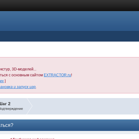
кстур, 3D-моделей...
иться с основным сайтом
EXTRACTOR.ru
!
них
]
ановка и запуск игр
.
Шаг 2
одтверждение
аться?