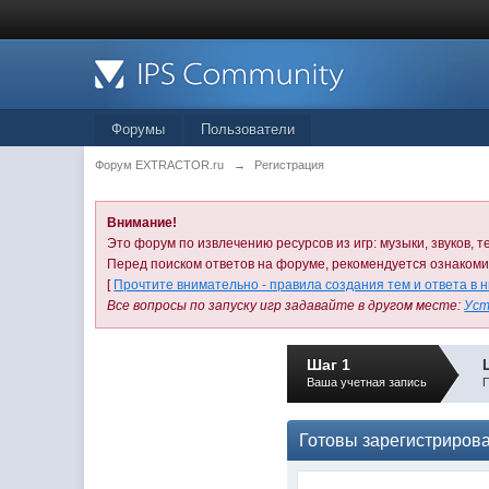
Форумы
Пользователи
Форум EXTRACTOR.ru
→
Регистрация
Внимание!
Это форум по извлечению ресурсов из игр: музыки, звуков, те
Перед поиском ответов на форуме, рекомендуется ознаком
[
Прочтите внимательно - правила создания тем и ответа в 
Все вопросы по запуску игр задавайте в другом месте:
Уст
Шаг 1
Ваша учетная запись
П
Готовы зарегистриров