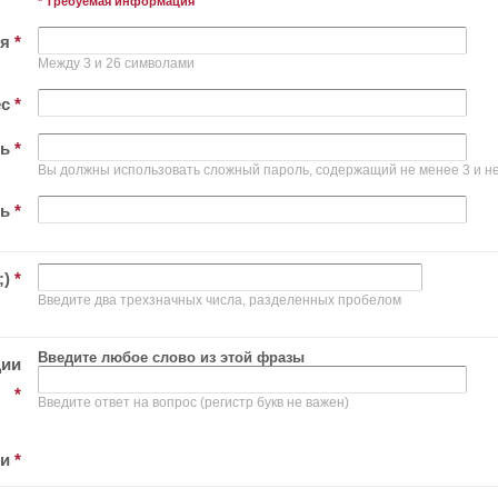
* Требуемая информация
ля
*
Между 3 и 26 символами
ес
*
ль
*
Вы должны использовать сложный пароль, содержащий не менее 3 и не
ль
*
;)
*
Введите два трехзначных числа, разделенных пробелом
Введите любое слово из этой фразы
ции
*
Введите ответ на вопрос (регистр букв не важен)
ти
*