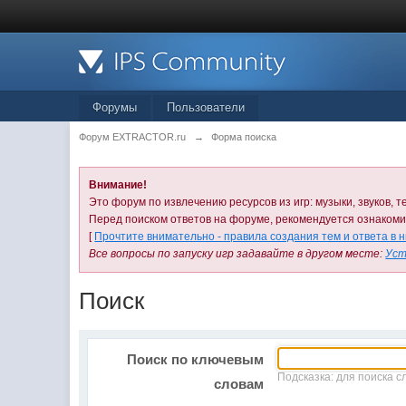
Форумы
Пользователи
Форум EXTRACTOR.ru
→
Форма поиска
Внимание!
Это форум по извлечению ресурсов из игр: музыки, звуков, те
Перед поиском ответов на форуме, рекомендуется ознаком
[
Прочтите внимательно - правила создания тем и ответа в 
Все вопросы по запуску игр задавайте в другом месте:
Уст
Поиск
Поиск по ключевым
Подсказка: для поиска с
словам