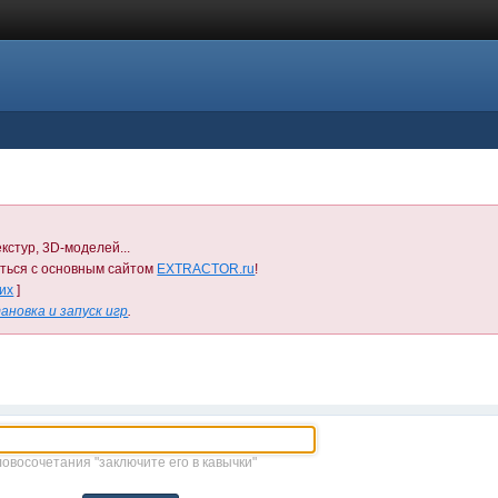
кстур, 3D-моделей...
иться с основным сайтом
EXTRACTOR.ru
!
них
]
ановка и запуск игр
.
ловосочетания "заключите его в кавычки"