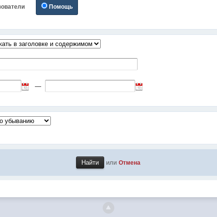
зователи
Помощь
—
или
Отмена