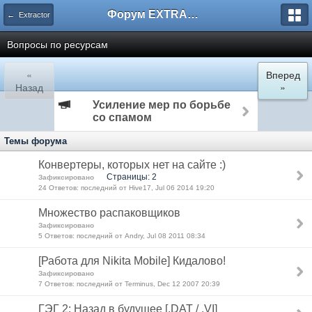
Форум EXTRACTOR.ru
← Extractor
Вопросы по ресурсам
«
Вперед
Назад
»
Усиление мер по борьбе
со спамом
Темы форума
Конвертеры, которых нет на сайте :)
Страницы: 2
Зафиксировано
24 Ответов: последний от Hive17, Jul 06 2014 19:20
Множество распаковщиков
Зафиксировано
5 Ответов: последний от Andry, Jul 08 2011 08:34
[Работа для Nikita Mobile] Кидалово!
Зафиксировано
7 Ответов: последний от Terminus, Dec 12 2007 20:39
ГЭГ 2: Назад в будущее [.DAT / .VI]