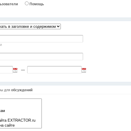
ьзователи
Помощь
ми
—
ры для
обсуждений