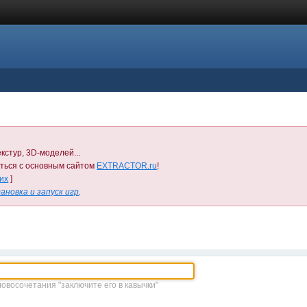
кстур, 3D-моделей...
иться с основным сайтом
EXTRACTOR.ru
!
них
]
ановка и запуск игр
.
ловосочетания "заключите его в кавычки"