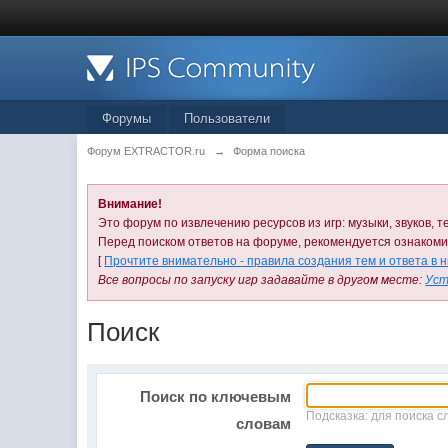
Форумы
Пользователи
Форум EXTRACTOR.ru
→
Форма поиска
Внимание!
Это форум по извлечению ресурсов из игр: музыки, звуков, те
Перед поиском ответов на форуме, рекомендуется ознаком
[
Прочтите внимательно - правила создания тем и ответа в 
Все вопросы по запуску игр задавайте в другом месте:
Уст
Поиск
Поиск по ключевым
Подсказка: для поиска с
словам