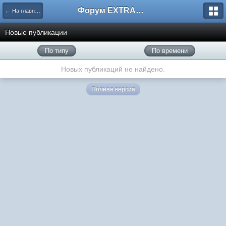
Форум EXTRACTOR.ru
← На главную
Новые публикации
По типу
По времени
Новых публикаций не найдено.
Полная версия