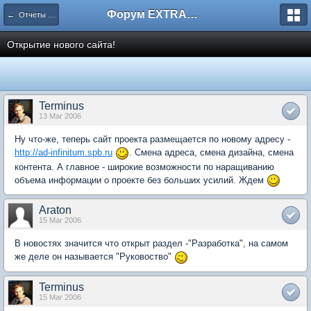
Форум EXTRACTOR.ru
← Отчеты разработчиков
Открытие нового сайта!
Terminus
13 Mar 2006
Ну что-же, теперь сайт проекта размещается по новому адресу -
http://ad-infinitum.spb.ru
. Смена адреса, смена дизайна, смена
контента. А главное - широкие возможности по наращиванию
объема информации о проекте без больших усилий. Ждем
Araton
15 Mar 2006
В новостях значится что открыт раздел -"Разработка", на самом
же деле он называется "Руковоство"
Terminus
15 Mar 2006