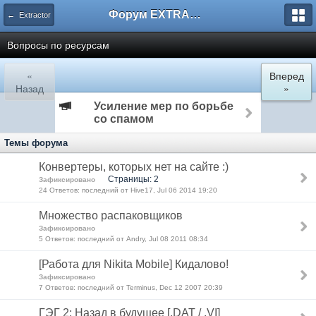
Форум EXTRACTOR.ru
← Extractor
Вопросы по ресурсам
«
Вперед
Назад
»
Усиление мер по борьбе
со спамом
Темы форума
Конвертеры, которых нет на сайте :)
Страницы: 2
Зафиксировано
24 Ответов: последний от Hive17, Jul 06 2014 19:20
Множество распаковщиков
Зафиксировано
5 Ответов: последний от Andry, Jul 08 2011 08:34
[Работа для Nikita Mobile] Кидалово!
Зафиксировано
7 Ответов: последний от Terminus, Dec 12 2007 20:39
ГЭГ 2: Назад в будущее [.DAT / .VI]