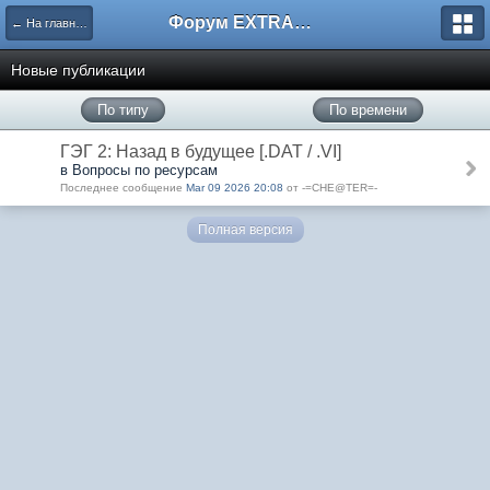
Форум EXTRACTOR.ru
← На главную
Новые публикации
По типу
По времени
ГЭГ 2: Назад в будущее [.DAT / .VI]
в Вопросы по ресурсам
Последнее сообщение
Mar 09 2026 20:08
от -=CHE@TER=-
Полная версия