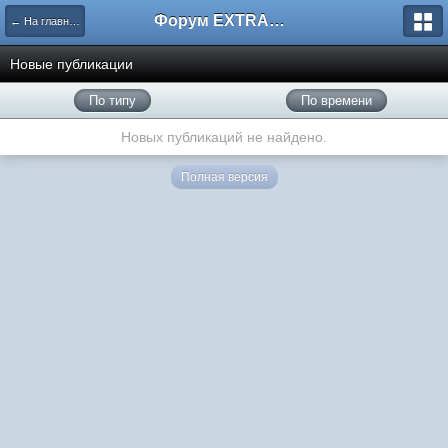
Форум EXTRACTOR.ru
← На главную
Новые публикации
По типу
По времени
Новых публикаций не найдено.
Полная версия