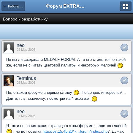
Форум EXTRACTOR.ru
← Работа сайта
Вопрос к разработчику
neo
02 May 2005
Не вы ли создавали MEDALF FORUM. А то его стиль точно такой
же, если не считать цветовой палитры и некоторых мелочей
.
Terminus
02 May 2005
Не, о таком форуме впервые слышу
. Но вопрос интересный...
Дайте, плз, ссылочку, посмотрю на "такой же"
neo
04 May 2005
Я так и не понял какая страница в этом форуме является главной
, но вот ссылка
http://67.15.45.28/~...forum/index.php
?. Думаю,