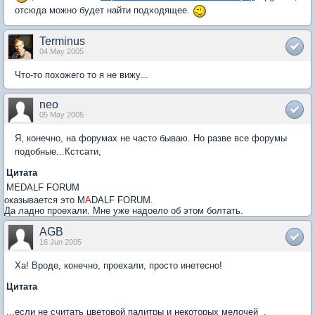
отсюда можно будет найти подходящее.
Terminus
04 May 2005
Что-то похожего то я не вижу...
neo
05 May 2005
Я, конечно, на форумах не часто бываю. Но разве все форумы
подобные...Кстсати,
Цитата
MEDALF FORUM
оказывается это M
A
DALF FORUM.
Да ладно проехали. Мне уже надоело об этом болтать.
AGB
16 Jun 2005
Ха! Вроде, конечно, проехали, просто инетесно!
Цитата
...если не считать цветовой палитры и некоторых мелочей .