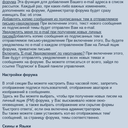
форума
Эта функция для добавления Вашего e-mail адреса в список
рассылок. Каждый раз, при каких-либо важных изменениях,
дополнениях на форуме, Администратор форума будет сразу
извещать Вас об этом.
Добавлять копию сообщения из подписанных тем в отправляемое
письмо-уведомление
При включении этого, текст нового сообщения
из подписанной темы будет отправлен Вам на e-mail.
Уведомлять меня по e-mail при получении новых личных
писем
Добавлять копию сообщения из подписанных тем в
отправляемое письмо-уведомление При включении этого, Вы будете
уведомлены по e-mail о каждом отправленном Вам на Личый ящик
форума, приватном письме.
Включить 'E-mail Уведомления' по умолчанию?
При включении этого,
Вам будут отправлять уведомления о всех новых темах и
сообщениях на форуме. Вы можете отписаться от всего, зайдя по
ссылке 'Подписки' в Вашей панели управления.
Настройки форума
В этой секции Вы можете настроить Ваш часовой пояс, запретить
отображение подписи пользователей, отображение аватаров и
изображений в сообщениях.
Здесь же Вы можете выбрать, чтобы при получении новых писем на
личный ящик (PM) форума, у Вас выскакивало новое окно-
оповещение, а также выбрать отображение или скрытие формы
'Быстрого ответа', если она включена администратором.
Вы также можете сами установить кол-во отображаемых тем/
сообщений, за страницу форума, темы соответственно.
Скины и Языки