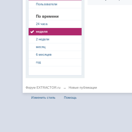
Пользователи
По времени
24 часа
неделя
2 недели
месяц
6 месяцев
год
Форум EXTRACTOR.ru
→
Новые публикации
Изменить стиль
Помощь