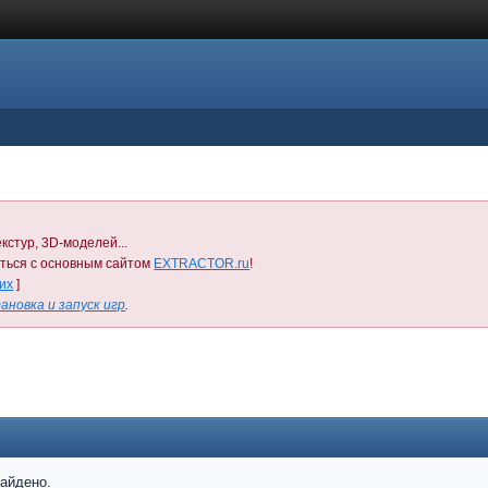
кстур, 3D-моделей...
иться с основным сайтом
EXTRACTOR.ru
!
них
]
ановка и запуск игр
.
найдено.