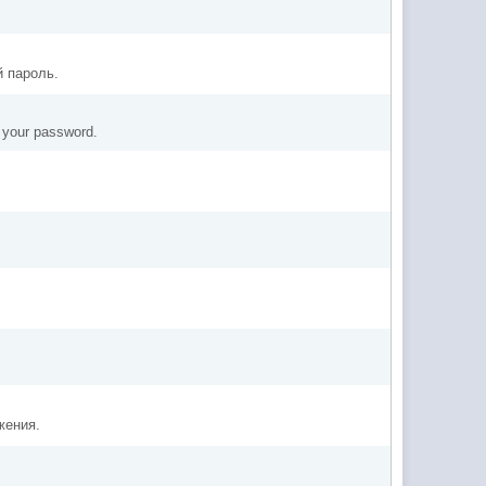
й пароль.
t your password.
жения.