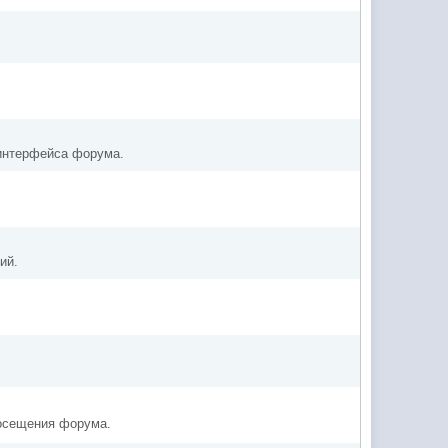
 интерфейса форума.
ий.
посещения форума.