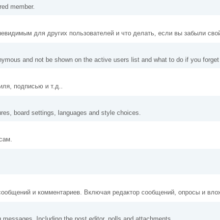
tered member.
 невидимым для других пользователей и что делать, если вы забыли сво
nymous and not be shown on the active users list and what to do if you forge
ля, подписью и т.д..
ures, board settings, languages and style choices.
сам.
сообщений и комментариев. Включая редактор сообщений, опросы и вло
g messages. Including the post editor, polls and attachments.