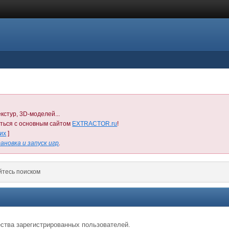
кстур, 3D-моделей...
иться с основным сайтом
EXTRACTOR.ru
!
них
]
ановка и запуск игр
.
йтесь поиском
ства зарегистрированных пользователей.