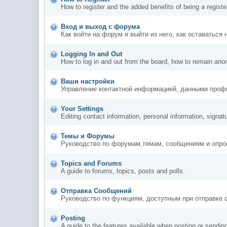
How to register and the added benefits of being a regis
Вход и выход с форума
Как войти на форум и выйти из него, как оставаться
Logging In and Out
How to log in and out from the board, how to remain ano
Ваши настройки
Управление контактной информацией, данными профи
Your Settings
Editing contact information, personal information, signat
Темы и Форумы
Руководство по форумам,темам, сообщениям и опро
Topics and Forums
A guide to forums, topics, posts and polls.
Отправка Сообщений
Руководство по функциям, доступным при отправке 
Posting
A guide to the features available when posting or sendin