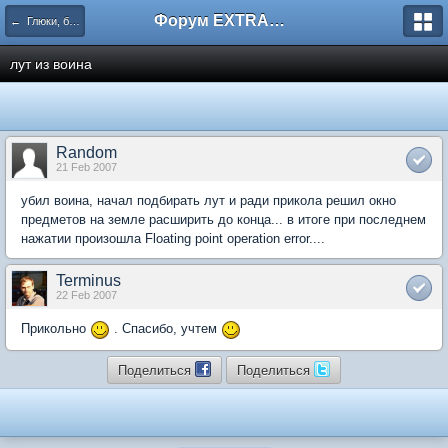
Форум EXTRACTOR.ru
← Глюки, баги и артефакты
лут из воина
Random
21 Feb 2007
убил воина, начал подбирать лут и ради прикола решил окно
предметов на земле расширить до конца... в итоге при последнем
нажатии произошла Floating point operation error....
Terminus
22 Feb 2007
Прикольно
. Спасибо, учтем
Поделиться
Поделиться