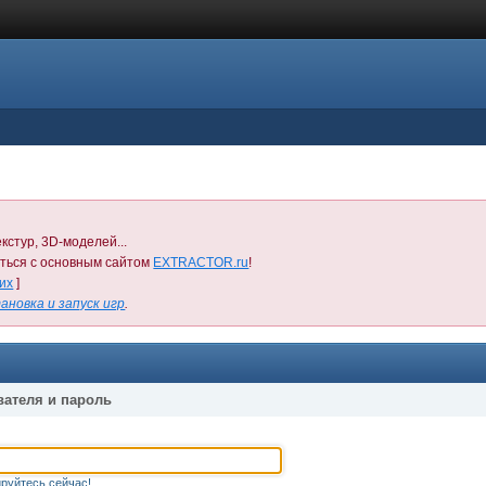
кстур, 3D-моделей...
иться с основным сайтом
EXTRACTOR.ru
!
них
]
ановка и запуск игр
.
вателя и пароль
руйтесь сейчас!