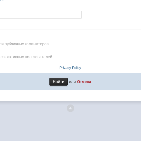
ля публичных компьютеров
исок активных пользователей
Privacy Policy
или
Отмена