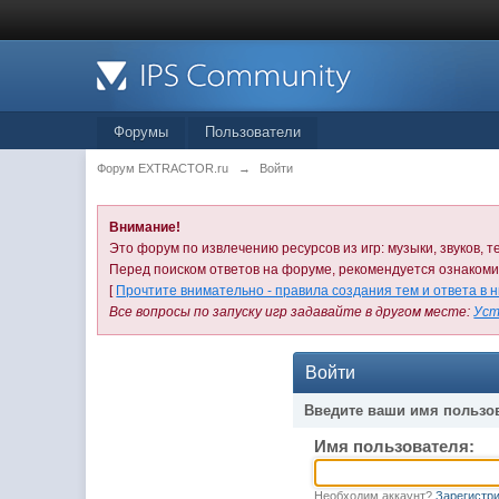
Форумы
Пользователи
Форум EXTRACTOR.ru
→
Войти
Внимание!
Это форум по извлечению ресурсов из игр: музыки, звуков, те
Перед поиском ответов на форуме, рекомендуется ознаком
[
Прочтите внимательно - правила создания тем и ответа в 
Все вопросы по запуску игр задавайте в другом месте:
Уст
Войти
Введите ваши имя пользо
Имя пользователя:
Необходим аккаунт?
Зарегистри