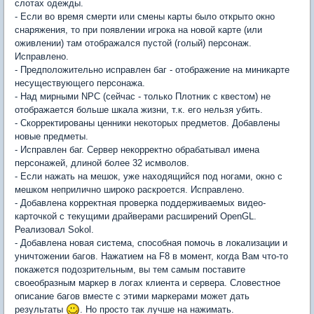
слотах одежды.
- Если во время смерти или смены карты было открыто окно
снаряжения, то при появлении игрока на новой карте (или
оживлении) там отображался пустой (голый) персонаж.
Исправлено.
- Предположительно исправлен баг - отображение на миникарте
несуществующего персонажа.
- Над мирными NPC (сейчас - только Плотник с квестом) не
отображается больше шкала жизни, т.к. его нельзя убить.
- Скорректированы ценники некоторых предметов. Добавлены
новые предметы.
- Исправлен баг. Сервер некорректно обрабатывал имена
персонажей, длиной более 32 исмволов.
- Если нажать на мешок, уже находящийся под ногами, окно с
мешком неприлично широко раскроется. Исправлено.
- Добавлена корректная проверка поддерживаемых видео-
карточкой с текущими драйверами расширений OpenGL.
Реализовал Sokol.
- Добавлена новая система, способная помочь в локализации и
уничтожении багов. Нажатием на F8 в момент, когда Вам что-то
покажется подозрительным, вы тем самым поставите
своеобразным маркер в логах клиента и сервера. Словестное
описание багов вместе с этими маркерами может дать
результаты
. Но просто так лучше на нажимать.