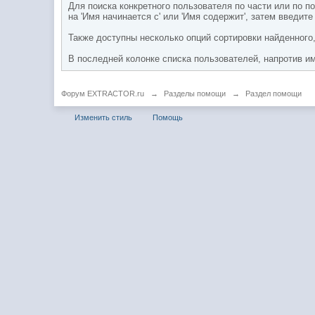
Для поиска конкретного пользователя по части или по 
на 'Имя начинается с' или 'Имя содержит', затем введите
Также доступны несколько опций сортировки найденного
В последней колонке списка пользователей, напротив и
Форум EXTRACTOR.ru
→
Разделы помощи
→
Раздел помощи
Изменить стиль
Помощь