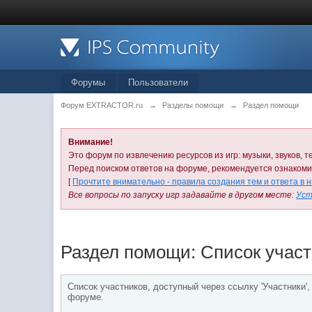
Форумы
Пользователи
Форум EXTRACTOR.ru
→
Разделы помощи
→
Раздел помощи
Внимание!
Это форум по извлечению ресурсов из игр: музыки, звуков, те
Перед поиском ответов на форуме, рекомендуется ознаком
[
Прочтите внимательно - правила создания тем и ответа в 
Все вопросы по запуску игр задавайте в другом месте:
Уст
Раздел помощи: Список учас
Список участников, доступный через ссылку 'Участники'
форуме.