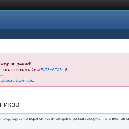
кстур, 3D-моделей...
иться с основным сайтом
EXTRACTOR.ru
!
них
]
ановка и запуск игр
.
тников
, находящуюся в верхней части каждой страницы форума, - это полный с