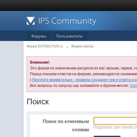
Форумы
Пользователи
Форум EXTRACTOR.ru
→
Форма поиска
Внимание!
Это форум по извлечению ресурсов из игр: музыки, звуков, те
Перед поиском ответов на форуме, рекомендуется ознаком
[
Прочтите внимательно - правила создания тем и ответа в 
Все вопросы по запуску игр задавайте в другом месте:
Уст
Поиск
Поиск по ключевым
Подсказка: для поиска с
словам