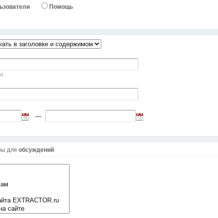
ьзователи
Помощь
ми
—
ры для
обсуждений