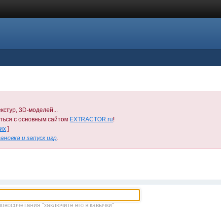
кстур, 3D-моделей...
иться с основным сайтом
EXTRACTOR.ru
!
них
]
ановка и запуск игр
.
ловосочетания "заключите его в кавычки"