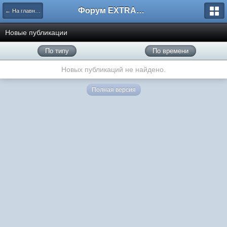
Форум EXTRACTOR.ru
← На главную
Новые публикации
По типу
По времени
Новых публикаций не найдено.
Полная версия