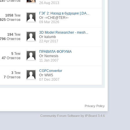
187
Ответов
26 Aug 2013
ГЭГ 2: Назад в будущее [.DA...
1058
Тем
От -=CHE@TER=-
925
Ответов
09 Mar 2026
3D Model Researcher - mesh...
194
Тем
От kalumb
796
Ответов
22 Apr 2017
ПРАВИЛА ФОРУМА
5
Тем
От Nemesis
47
Ответов
11 Jan 2007
CGFConvertor
3
Тем
От WWS
7
Ответов
07 Dec 2007
Privacy Policy
Community Forum Software by IP.Board 3.4.6