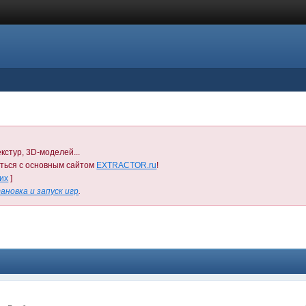
кстур, 3D-моделей...
иться с основным сайтом
EXTRACTOR.ru
!
них
]
ановка и запуск игр
.