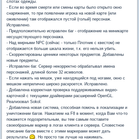
слотах одежды.
- Если во время смерти или смены карты было открыто окно
снаряжения, то при появлении игрока на новой карте (или
оживлении) там отображался пустой (голый) персонаж.
Исправлено.
- Предположительно исправлен баг - отображение на миникарте
несуществующего персонажа.
- Над мирными NPC (сейчас - только Плотник с квестом) не
отображается больше шкала жизни, т.к. его нельзя убить.
- Скорректированы ценники некоторых предметов. Добавлены
новые предметы.
- Исправлен баг. Сервер некорректно обрабатывал имена
персонажей, длиной более 32 исмволов.
- Если нажать на мешок, уже находящийся под ногами, окно с
мешком неприлично широко раскроется. Исправлено.
- Добавлена корректная проверка поддерживаемых видео-
карточкой с текущими драйверами расширений OpenGL.
Реализовал Sokol.
- Добавлена новая система, способная помочь в локализации и
уничтожении багов. Нажатием на F8 в момент, когда Вам что-то
покажется подозрительным, вы тем самым поставите
своеобразным маркер в логах клиента и сервера. Словестное
описание багов вместе с этими маркерами может дать
результаты
. Но просто так лучше на нажимать.