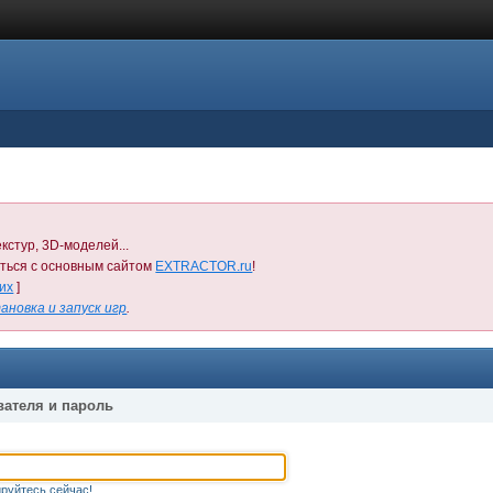
кстур, 3D-моделей...
иться с основным сайтом
EXTRACTOR.ru
!
них
]
ановка и запуск игр
.
вателя и пароль
руйтесь сейчас!