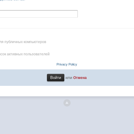
ля публичных компьютеров
исок активных пользователей
Privacy Policy
или
Отмена