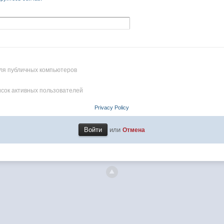
ля публичных компьютеров
исок активных пользователей
Privacy Policy
или
Отмена