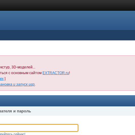
кстур, 3D-моделей...
иться с основным сайтом
EXTRACTOR.ru
!
них
]
ановка и запуск игр
.
вателя и пароль
руйтесь сейчас!