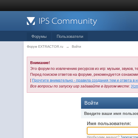
Форумы
Пользователи
Форум EXTRACTOR.ru
→
Войти
Внимание!
Это форум по извлечению ресурсов из игр: музыки, звуков, те
Перед поиском ответов на форуме, рекомендуется ознаком
[
Прочтите внимательно - правила создания тем и ответа в 
Все вопросы по запуску игр задавайте в другом месте:
Уст
Войти
Введите ваши имя пользо
Имя пользователя:
Необходим аккаунт?
Зарегистри