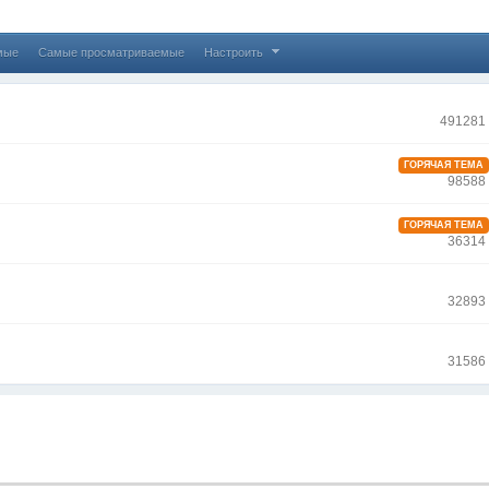
мые
Самые просматриваемые
Настроить
491281
ГОРЯЧАЯ ТЕМА
98588
ГОРЯЧАЯ ТЕМА
36314
32893
31586