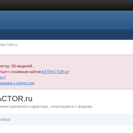
TRACTOR.ru
кстур, 3D-моделей...
иться с основным сайтом
EXTRACTOR.ru
!
них
]
ановка и запуск игр
.
ACTOR.ru
министративного характера, относящиеся к форуму.
rminus