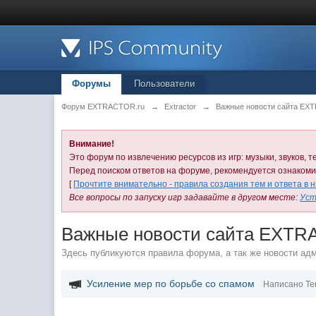
Форумы
Пользователи
Форум EXTRACTOR.ru
→
Extractor
→
Важные новости сайта EX
Внимание!
Это форум по извлечению ресурсов из игр: музыки, звуков, те
Перед поиском ответов на форуме, рекомендуется ознаком
[
Прочтите внимательно - правила создания тем и ответа в 
Все вопросы по запуску игр задавайте в другом месте:
Уст
Важные новости сайта EXTR
Здесь публикуются правила форума, а так же новости ад
Усиление мер по борьбе со спамом
Написано Te