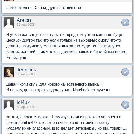
Замечательно. Слава, думаю, отпишется.
Araton
30 Aug 2005
Я уехал жить и учться в другой город там у мня компа не будет
месяцок другой так что если только на выходных смогу что-то
делать, но думаю у меня для выходных будет больше других
важных занятий...Так что увы домиков новых в билжайшее время
не поступит
Terminus
30 Aug 2005
Давай, копи силы для нового качественного рывка =)
И не забудь перед отъездом купить Notebook покруче =)
lol4uk
30 Apr 2006
кстати, о архитектурах.. Терминус, помнишь такого человека с
ником Zombie47? так вот он очень хочет помочь проекту
(моделлер он классный, щас делает интерьеры), но вы, товарищ,
ему сказали, что пока он не нужен.. так что может быть его время