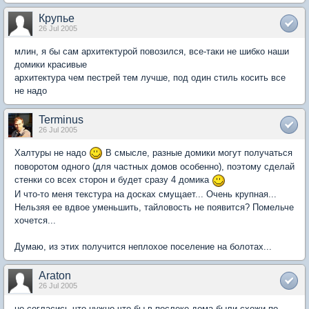
Крупье
26 Jul 2005
млин, я бы сам архитектурой повозился, все-таки не шибко наши
домики красивые
архитектура чем пестрей тем лучше, под один стиль косить все
не надо
Terminus
26 Jul 2005
Халтуры не надо
В смысле, разные домики могут получаться
поворотом одного (для частных домов особенно), поэтому сделай
стенки со всех сторон и будет сразу 4 домика
И что-то меня текстура на досках смущает... Очень крупная...
Нельзяя ее вдвое уменьшить, тайловость не появится? Помельче
хочется...
Думаю, из этих получится неплохое поселение на болотах...
Araton
26 Jul 2005
но согласись что нужно что-бы в послеке дома были схожи по