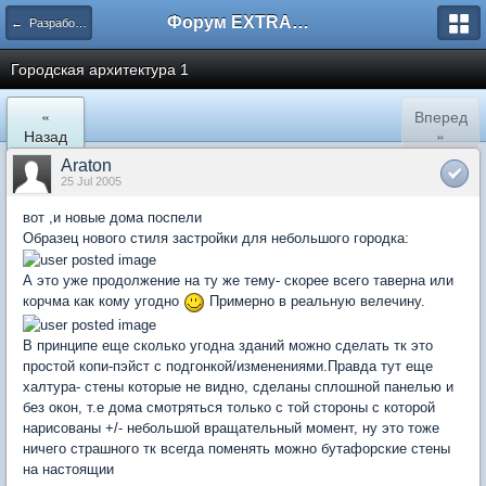
Форум EXTRACTOR.ru
← Разработка
Городская архитектура 1
«
Вперед
Назад
»
Araton
25 Jul 2005
вот ,и новые дома поспели
Образец нового стиля застройки для небольшого городка:
А это уже продолжение на ту же тему- скорее всего таверна или
корчма как кому угодно
Примерно в реальную велечину.
В принципе еще сколько угодна зданий можно сделать тк это
простой копи-пэйст с подгонкой/изменениями.Правда тут еще
халтура- стены которые не видно, сделаны сплошной панелью и
без окон, т.е дома смотряться только с той стороны с которой
нарисованы +/- небольшой вращательный момент, ну это тоже
ничего страшного тк всегда поменять можно бутафорские стены
на настоящии