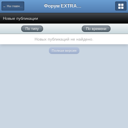
Форум EXTRACTOR.ru
← На главную
Новые публикации
По типу
По времени
Новых публикаций не найдено.
Полная версия