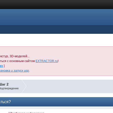
кстур, 3D-моделей...
иться с основным сайтом
EXTRACTOR.ru
!
них
]
ановка и запуск игр
.
Шаг 2
одтверждение
аться?