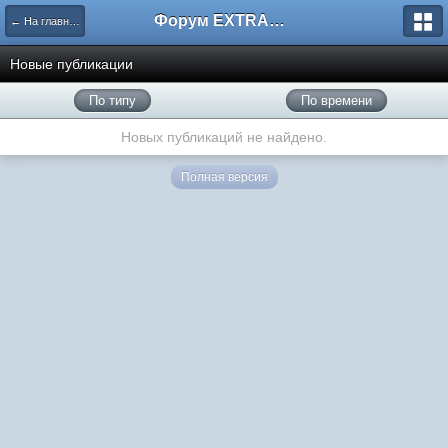
Форум EXTRACTOR.ru
← На главную
Новые публикации
По типу
По времени
Новых публикаций не найдено.
Полная версия