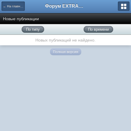
Форум EXTRACTOR.ru
← На главную
Новые публикации
По типу
По времени
Новых публикаций не найдено.
Полная версия