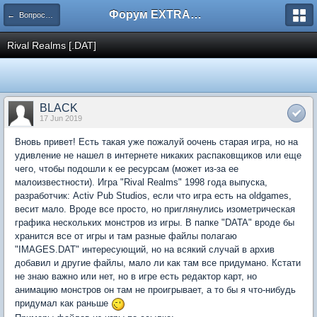
Форум EXTRACTOR.ru
← Вопросы по ресурсам
Rival Realms [.DAT]
BLACK
17 Jun 2019
Вновь привет! Есть такая уже пожалуй оочень старая игра, но на
удивление не нашел в интернете никаких распаковщиков или еще
чего, чтобы подошли к ее ресурсам (может из-за ее
малоизвестности). Игра "Rival Realms" 1998 года выпуска,
разработчик: Activ Pub Studios, если что игра есть на oldgames,
весит мало. Вроде все просто, но приглянулись изометрическая
графика нескольких монстров из игры. В папке "DATA" вроде бы
хранится все от игры и там разные файлы полагаю
"IMAGES.DAT" интересующий, но на всякий случай в архив
добавил и другие файлы, мало ли как там все придумано. Кстати
не знаю важно или нет, но в игре есть редактор карт, но
анимацию монстров он там не проигрывает, а то бы я что-нибудь
придумал как раньше