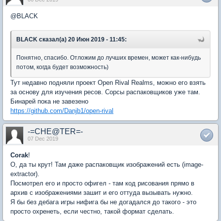
@BLACK
BLACK сказал(а) 20 Июн 2019 - 11:45:
Понятно, спасибо. Отложим до лучших времен, может как-нибудь
потом, когда будет возможность)
Тут недавно подняли проект Open Rival Realms, можно его взять
за основу для изучения ресов. Сорсы распаковщиков уже там.
Бинарей пока не завезено
https://github.com/Danjb1/open-rival
-=CHE@TER=-
07 Dec 2019
Corak
!
О, да ты крут! Там даже распаковщик изображений есть (image-
extractor).
Посмотрел его и просто офигел - там код рисования прямо в
архив с изображениями зашит и его оттуда вызывать нужно.
Я бы без дебага игры нифига бы не догадался до такого - это
просто охренеть, если честно, такой формат сделать.