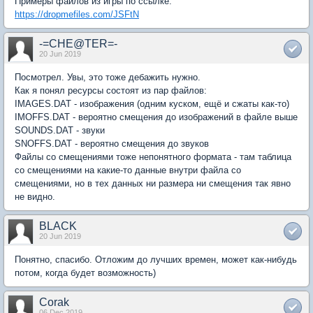
Примеры файлов из игры по ссылке:
https://dropmefiles.com/JSFtN
-=CHE@TER=-
20 Jun 2019
Посмотрел. Увы, это тоже дебажить нужно.
Как я понял ресурсы состоят из пар файлов:
IMAGES.DAT - изображения (одним куском, ещё и сжаты как-то)
IMOFFS.DAT - вероятно смещения до изображений в файле выше
SOUNDS.DAT - звуки
SNOFFS.DAT - вероятно смещения до звуков
Файлы со смещениями тоже непонятного формата - там таблица
со смещениями на какие-то данные внутри файла со
смещениями, но в тех данных ни размера ни смещения так явно
не видно.
BLACK
20 Jun 2019
Понятно, спасибо. Отложим до лучших времен, может как-нибудь
потом, когда будет возможность)
Corak
06 Dec 2019