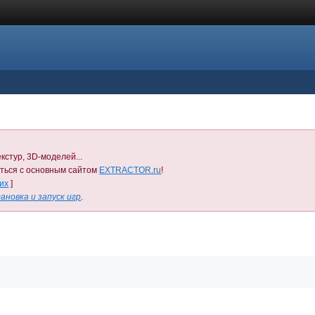
кстур, 3D-моделей...
иться с основным сайтом
EXTRACTOR.ru
!
них
]
ановка и запуск игр
.