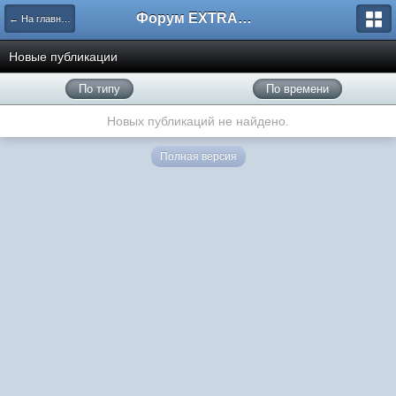
Форум EXTRACTOR.ru
← На главную
Новые публикации
По типу
По времени
Новых публикаций не найдено.
Полная версия