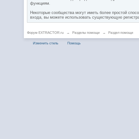
функциям.
Некоторые сообщества могут иметь более простой способ
входа, вы можете использовать существующую регистраци
Форум EXTRACTOR.ru
→
Разделы помощи
→
Раздел помощи
Изменить стиль
Помощь