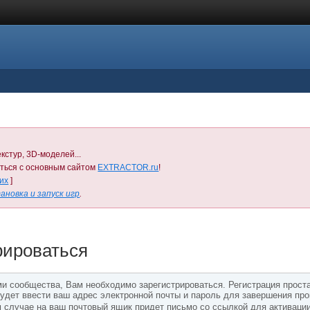
кстур, 3D-моделей...
иться с основным сайтом
EXTRACTOR.ru
!
них
]
ановка и запуск игр
.
рироваться
 сообщества, Вам необходимо зарегистрироваться. Регистрация проста 
удет ввести ваш адрес электронной почты и пароль для завершения пр
м случае на ваш почтовый ящик придет письмо со ссылкой для активации