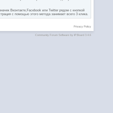
ачек Вконтакте,Facebook или Twitter рядом с кнопкой
страция с помощью этого метода занимает всего 3 клика.
Privacy Policy
Community Forum Software by IP.Board 3.4.6