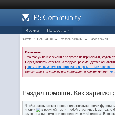
Форумы
Пользователи
Форум EXTRACTOR.ru
→
Разделы помощи
→
Раздел помощи
Внимание!
Это форум по извлечению ресурсов из игр: музыки, звуков, те
Перед поиском ответов на форуме, рекомендуется ознаком
[
Прочтите внимательно - правила создания тем и ответа в 
Все вопросы по запуску игр задавайте в другом месте:
Уст
Раздел помощи: Как зарегист
Чтобы иметь возможность пользоваться всеми функциями
кнопку
в верхней части любой страницы. Вам нужно б
включена система подтверждения e-mail адреса. В тако