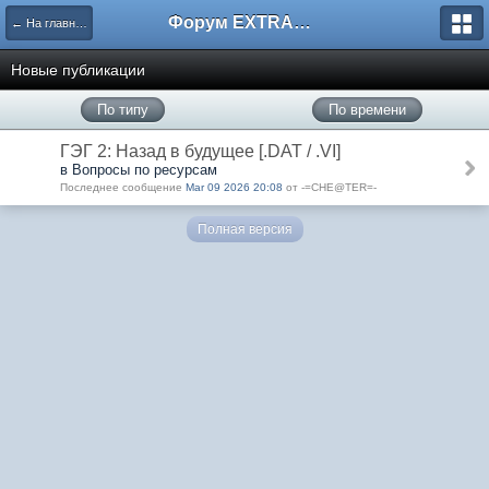
Форум EXTRACTOR.ru
← На главную
Новые публикации
По типу
По времени
ГЭГ 2: Назад в будущее [.DAT / .VI]
в Вопросы по ресурсам
Последнее сообщение
Mar 09 2026 20:08
от -=CHE@TER=-
Полная версия