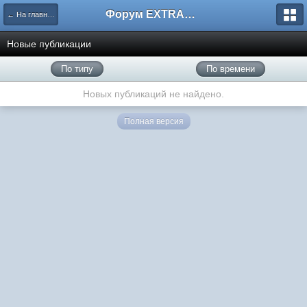
Форум EXTRACTOR.ru
← На главную
Новые публикации
По типу
По времени
Новых публикаций не найдено.
Полная версия