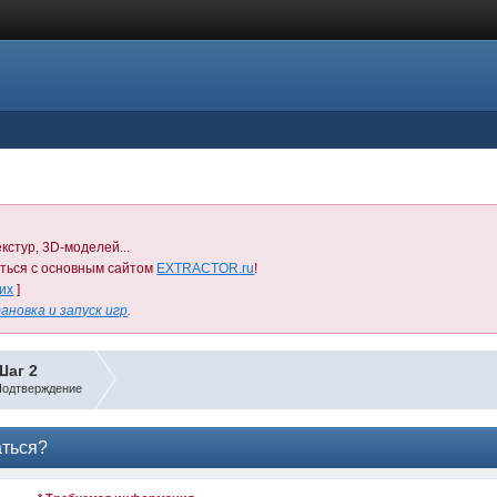
кстур, 3D-моделей...
иться с основным сайтом
EXTRACTOR.ru
!
них
]
ановка и запуск игр
.
Шаг 2
одтверждение
аться?