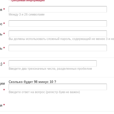
* Требуемая информация
ля
*
Между 3 и 26 символами
ес
*
ль
*
Вы должны использовать сложный пароль, содержащий не менее 3 и не
ль
*
;)
*
Введите два трехзначных числа, разделенных пробелом
Сколько будет 98 минус 10 ?
ции
*
Введите ответ на вопрос (регистр букв не важен)
ти
*