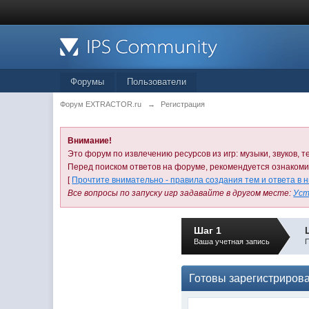
Форумы
Пользователи
Форум EXTRACTOR.ru
→
Регистрация
Внимание!
Это форум по извлечению ресурсов из игр: музыки, звуков, те
Перед поиском ответов на форуме, рекомендуется ознаком
[
Прочтите внимательно - правила создания тем и ответа в 
Все вопросы по запуску игр задавайте в другом месте:
Уст
Шаг 1
Ваша учетная запись
П
Готовы зарегистриров