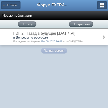
Форум EXTRACTOR.ru
← На главную
Новые публикации
По типу
По времени
ГЭГ 2: Назад в будущее [.DAT / .VI]
в Вопросы по ресурсам
Последнее сообщение
Mar 09 2026 20:08
от -=CHE@TER=-
Полная версия