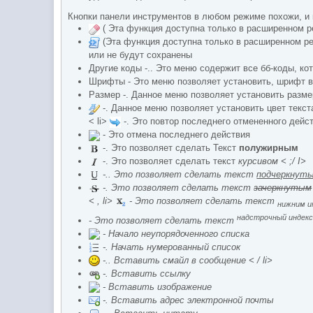
Кнопки панели инструментов в любом режиме похожи, и 
( Эта функция доступна только в расширенном р
(Эта функция доступна только в расширенном ре
или не будут сохранены
Другие коды -.. Это меню содержит все бб-коды, ко
Шрифты - Это меню позволяет установить, шрифт 
Размер -. Данное меню позволяет установить размер 
-. Данное меню позволяет установить цвет текст
< li>
-. Это повтор последнего отмененного дейс
- Это отмена последнего действия
-. Это позволяет сделать Текст
полужирным
-. Это позволяет сделать текст
курсивом < ;/ I>
-.. Это позволяет сделать текст
подчеркнут
-. Это позволяет сделать текст
зачеркнутым
< , li>
- Это позволяет сделать текст
нижним и
надстрочный индек
- Это позволяет сделать текст
- Начало неупорядоченного списка
-. Начать нумерованный список
-.. Вставить смайл в сообщение < / li>
-. Вставить ссылку
- Вставить изображение
-. Вставить адрес электронной почты