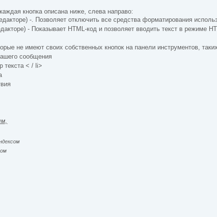
каждая кнопка описана ниже, слева направо:
едакторе) -. Позволяет отключить все средства форматирования испол
дакторе) - Показывает HTML-код и позволяет вводить текст в режиме 
торые не имеют своих собственных кнопок на панели инструментов, таких,
вашего сообщения
текста < / li>
а
твия
ым,
ндексом
сом