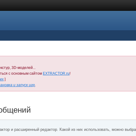
кстур, 3D-моделей...
иться с основным сайтом
EXTRACTOR.ru
!
них
]
ановка и запуск игр
.
ообщений
актор и расширенный редактор. Какой из них использовать, можно выбра