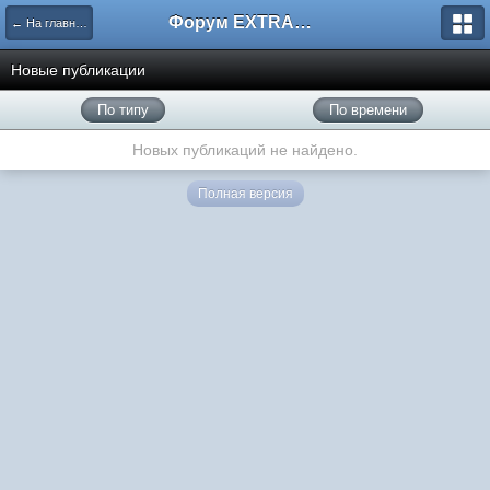
Форум EXTRACTOR.ru
← На главную
Новые публикации
По типу
По времени
Новых публикаций не найдено.
Полная версия