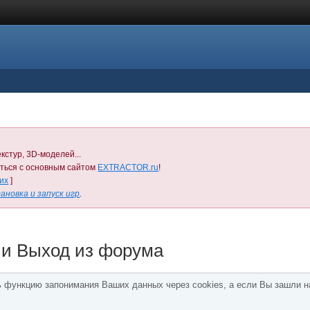
кстур, 3D-моделей...
иться с основным сайтом
EXTRACTOR.ru
!
них
]
ановка и запуск игр
.
 и Выход из форума
ь функцию запонимания Ваших данных через cookies, а если Вы зашли н