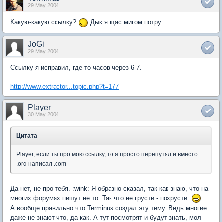
29 May 2004
Какую-какую ссылку?
Дык я щас мигом потру...
JoGi
29 May 2004
Ссылку я исправил, где-то часов через 6-7.
http://www.extractor...topic.php?t=177
Player
30 May 2004
Цитата
Player, если ты про мою ссылку, то я просто перепутал и вместо
.org написал .com
Да нет, не про тебя. :wink: Я образно сказал, так как знаю, что на
многих форумах пишут не то. Так что не грусти - похрусти.
А вообще правильно что Terminus создал эту тему. Ведь многие
даже не знают что, да как. А тут посмотрят и будут знать, мол