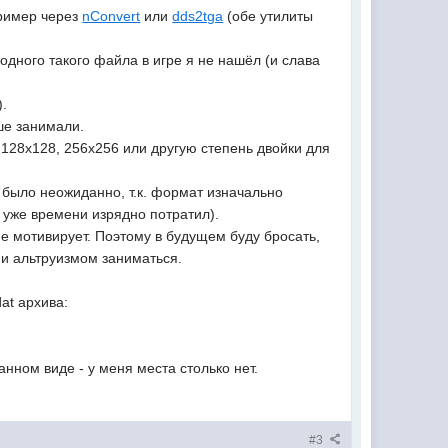
пример через
nConvert
или
dds2tga
(обе утилиты
одного такого файла в игре я не нашёл (и слава
).
ше занимали.
 128x128, 256x256 или другую степень двойки для
, было неожиданно, т.к. формат изначально
о уже времени изрядно потратил).
не мотивирует. Поэтому в будущем буду бросать,
ни альтруизмом заниматься.
at архива:
анном виде - у меня места столько нет.
#3