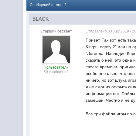
Сообщений в теме: 2
BLACK
Старший сержант
Отправлено
03 July 2019 - 2
Привет. Так вот, есть т
Kings Legasy 2" или на о
"Легенда: Наследие Коро
сказать о ней: это одна
своего времени, оригина
Пользователи
59 сообщений
особо печально, что она
ничего, но вот штука игр
я не смог их открыть си
информации нет. Файлы с 
замешан. Честно я не д
Все три файла игры по 