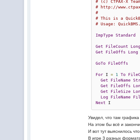
# (c) CTPAX-X Tea
# http://www.ctpa
#
# This is a Quick
# Usage: QuickBMS
ImpType
Standard
Get
FileCount
Lon
Get
FileOffs
Long
GoTo
FileOffs
For
 I 
=
1
To
File
Get
FileName
St
Get
FileOffs
Lo
Get
FileSize
Lo
Log
FileName
Fi
Next
 I
Увидел, что там графика
На этом бы всё и закончи
И вот тут выяснилось чт
В игре 3 разных формат