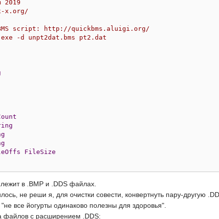
m 2019
x-x.org/
BMS script: http://quickbms.aluigi.org/
.exe -d unpt2dat.bms pt2.dat
g
Count
ring
ng
ng
leOffs
FileSize
 лежит в .BMP и .DDS файлах.
лось, не реши я, для очистки совести, конвертнуть пару-другую .DD
о "не все йогурты одинаково полезны для здоровья".
а файлов с расширением .DDS: