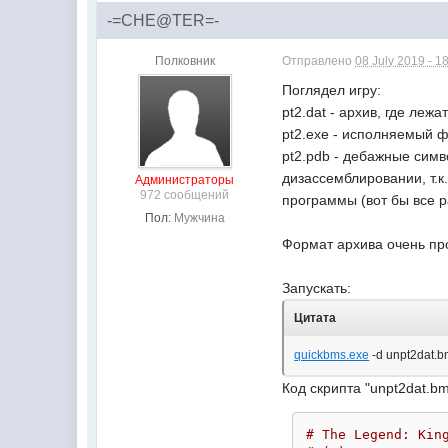
-=CHE@TER=-
Полковник
Отправлено
08 July 2019 - 1
Поглядел игру:
pt2.dat - архив, где лежа
pt2.exe - исполняемый ф
pt2.pdb - дебажные симв
дизассемблировании, т.к
Администраторы
972 сообщений
программы (вот бы все 
Пол:
Мужчина
Формат архива очень про
Запускать:
Цитата
quickbms.exe
-d unpt2dat.bm
Код скрипта "unpt2dat.bm
# The Legend: Kin