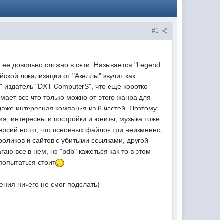
#1
ти ее довольно сложно в сети. Называется "Legend
ийской локализации от "Акеллы" звучит как
m" издатель "DXT ComputerS", что еще коротко
имает все что только можно от этого жанра для
даже интересная компания из 6 частей. Поэтому
ия, интересны и постройки и юниты, музыка тоже
 версий но то, что основных файлов три неизменно,
роликов и сайтов с убитыми ссылками, другой
гаю все в нем, но "pdb" кажеться как то в этом
попытаться стоит
ения ничего не смог поделать)