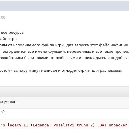
8:06
т все ресурсы.
айл игры.
олы от исполняемого файла игры, для запуска этот файл нафиг не
. там хранятся все имена функций, переменных и всё такое прочее
разработчики были такими же любезными и прикладывали подобные
стой - за пару минут написал и отладил скрипт для распаковки.
s pt2.dat .
s":
g's legacy II (Legenda: Poselstvi trunu 2) .DAT unpacker