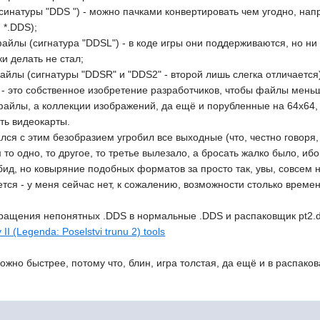
синатуры "DDS ") - можно пачками конвертировать чем угодно, на
 *.DDS);
йлы (сигнатура "DDSL") - в коде игры они поддерживаются, но ни 
ки делать не стал;
йлы (сигнатуры "DDSR" и "DDS2" - второй лишь слегка отличается
- это собственное изобретение разработчиков, чтобы файлы мень
файлы, а коллекции изображений, да ещё и порубленные на 64x64,
ять видеокарты.
лся с этим безобразием угробил все выходные (что, честно говоря
 то одно, то другое, то третье вылезало, а бросать жалко было, иб
обид, но ковыряние подобных форматов за просто так, увы, совсем 
ется - у меня сейчас нет, к сожалению, возможности столько време
ращения непонятных .DDS в нормальные .DDS и распаковщик pt2.d
II (Legenda: Poselstvi trunu 2) tools
ожно быстрее, потому что, блин, игра толстая, да ещё и в распаков