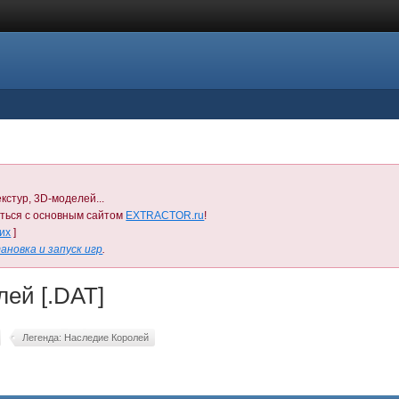
кстур, 3D-моделей...
иться с основным сайтом
EXTRACTOR.ru
!
них
]
ановка и запуск игр
.
лей [.DAT]
Легенда: Наследие Королей