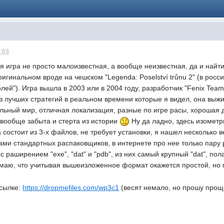
0:03
акая игра не просто малоизвестная, а вообще неизвестная, да и най
ригинальном вроде на чешском "Legenda: Poselství trůnu 2" (в росс
лей"). Игра вышла в 2003 или в 2004 году, разработчик "Fenix Tea
 из лучших стратегий в реальном времени которые я видел, она выж
льный мир, отличная локализация, разные по игре расы, хорошая 
 вообще забыта и стерта из истории
Ну да ладно, здесь изометр
а состоит из 3-х файлов, не требует установки, я нашел несколько
лами стандартных распаковщиков, в интернете про нее только пару 
раширением "exe", "dat" и "pdb", из них самый крупный "dat", пола
умаю, что учитывая вышеизложенное формат окажется простой, но 
ссылке:
https://dropmefiles.com/wp3c1
(весят немало, но прошу прощ