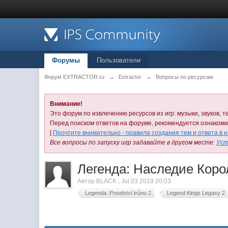
Форумы
Пользователи
Форум EXTRACTOR.ru
→
Extractor
→
Вопросы по ресурсам
Внимание!
Это форум по извлечению ресурсов из игр: музыки, звуков, те
Перед поиском ответов на форуме, рекомендуется ознаком
[
Прочтите внимательно - правила создания тем и ответа в 
Все вопросы по запуску игр задавайте в другом месте:
Уст
Легенда: Наследие Коро
Автор
BLACK
,
Jul 03 2019 20:03
Legenda: Poselství trůnu 2
Legend Kings Legasy 2