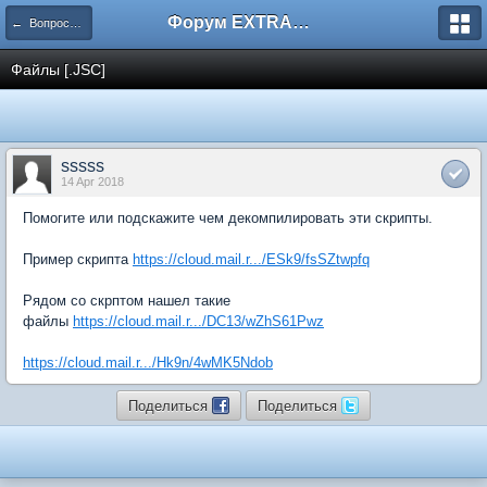
Форум EXTRACTOR.ru
← Вопросы по ресурсам
Файлы [.JSC]
sssss
14 Apr 2018
Помогите или подскажите чем декомпилировать эти скрипты.
Пример скрипта
https://cloud.mail.r.../ESk9/fsSZtwpfq
Рядом со скрптом нашел такие
файлы
https://cloud.mail.r.../DC13/wZhS61Pwz
https://cloud.mail.r.../Hk9n/4wMK5Ndob
Поделиться
Поделиться