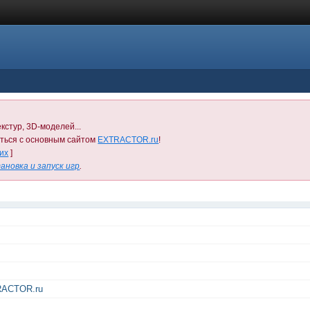
кстур, 3D-моделей...
иться с основным сайтом
EXTRACTOR.ru
!
них
]
ановка и запуск игр
.
RACTOR.ru