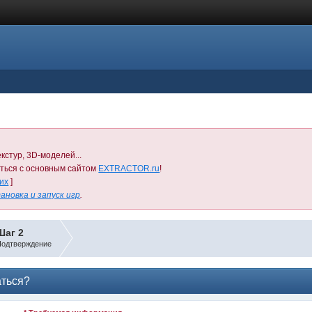
кстур, 3D-моделей...
иться с основным сайтом
EXTRACTOR.ru
!
них
]
ановка и запуск игр
.
Шаг 2
одтверждение
аться?