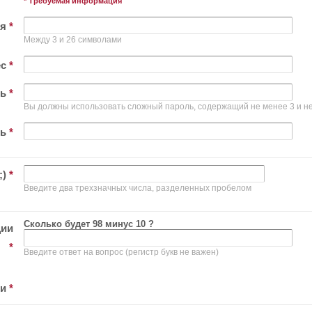
* Требуемая информация
ля
*
Между 3 и 26 символами
ес
*
ль
*
Вы должны использовать сложный пароль, содержащий не менее 3 и не
ль
*
;)
*
Введите два трехзначных числа, разделенных пробелом
Сколько будет 98 минус 10 ?
ции
*
Введите ответ на вопрос (регистр букв не важен)
ти
*