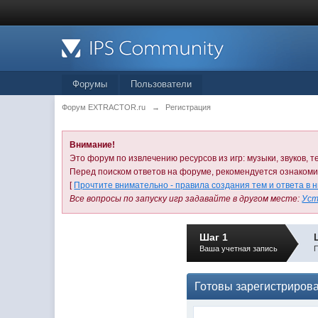
Форумы
Пользователи
Форум EXTRACTOR.ru
→
Регистрация
Внимание!
Это форум по извлечению ресурсов из игр: музыки, звуков, те
Перед поиском ответов на форуме, рекомендуется ознаком
[
Прочтите внимательно - правила создания тем и ответа в 
Все вопросы по запуску игр задавайте в другом месте:
Уст
Шаг 1
Ваша учетная запись
П
Готовы зарегистриров